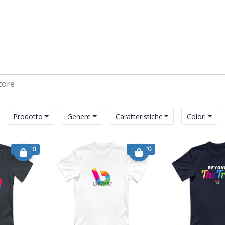
Prodotto
Genere
Caratteristiche
Colori
€ 19.90
€ 19.90