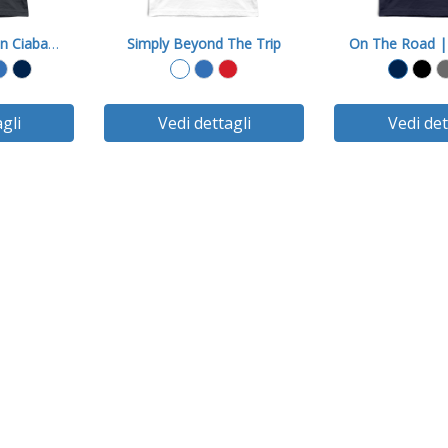
Beyond the Trip in Ciabatte | Black
Simply Beyond The Trip
gli
Vedi dettagli
Vedi det