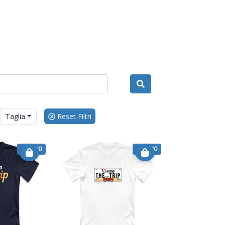
Taglia
Reset Filtri
€ 19.90
€ 19.90