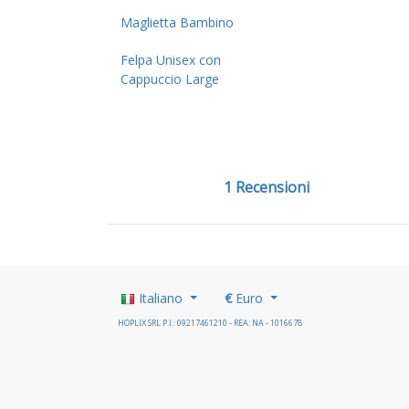
Maglietta Bambino
Felpa Unisex con
Cappuccio Large
1 Recensioni
Italiano
€
Euro
HOPLIX SRL P.I.: 09217461210 - REA: NA - 1016678