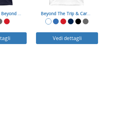
On The Road | Beyond The Trip
Beyond The Trip & Carmencita
tagli
Vedi dettagli