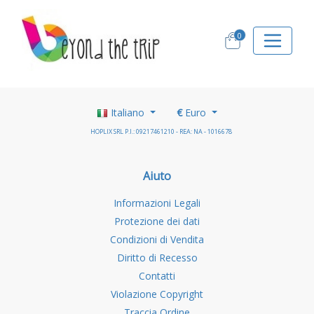
0
Italiano
€
Euro
HOPLIX SRL P.I.: 09217461210 - REA: NA - 1016678
Aiuto
Informazioni Legali
Protezione dei dati
Condizioni di Vendita
Diritto di Recesso
Contatti
Violazione Copyright
Traccia Ordine